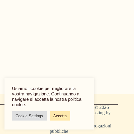
Usiamo i cookie per migliorare la
vostra navigazione. Continuando a
navigare si accetta la nostra politica
cookie.
CIN: IT023059A1TADMQFJC - Copyright © 2026
ALBERGO PAPA P.IVA 000 737 10238 - Hosting by
Cookie Settings
Accetta
DoctorPC
Cookie & Privacy Policy
|
Trasparenza delle erogazioni
pubbliche